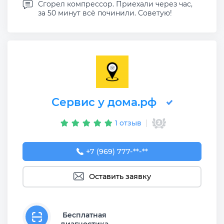
Сгорел компрессор. Приехали через час,
за 50 минут всё починили. Советую!
Сервис у дома.рф
1 отзыв
+7 (969) 777-50-55
+7 (969) 777-**-**
Оставить заявку
Бесплатная
диагностика