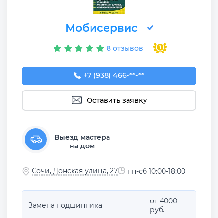
Мобисервис
8 отзывов
+7 (938) 466-06-36
+7 (938) 466-**-**
Оставить заявку
Выезд мастера
на дом
Сочи, Донская улица, 27
пн-сб 10:00-18:00
от 4000
Замена подшипника
руб.