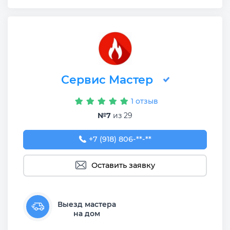
Сервис Мастер
1 отзыв
№7
из 29
+7 (918) 806-31-30
+7 (918) 806-**-**
Оставить заявку
Выезд мастера
на дом