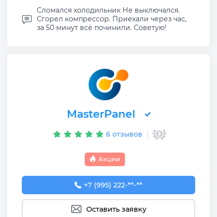
Сломался холодильник Не выключался.
Сгорел компрессор. Приехали через час,
за 50 минут всё починили. Советую!
MasterPanel
6 отзывов
Акции
+7 (995) 222-86-19
+7 (995) 222-**-**
Оставить заявку