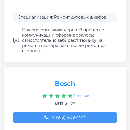
Специализация: Ремонт духовых шкафов
Плюсы:- опыт инженеров. В процессе
коммуникации сформировалось; -
самостоятельно забирают технику на
ремонт и возвращают после ремонта;-
скорость ...
Bosch
1 отзыв
№13
из 29
+7 (918) 409-01-18
+7 (918) 409-**-**