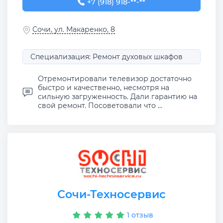
+7 (918) 918-81-00
+7 (918) 918-**-**
Сочи, ул. Макаренко, 8
Специализация: Ремонт духовых шкафов
Отремонтировали телевизор достаточно
быстро и качественно, несмотря на
сильную загруженность. Дали гарантию на
свой ремонт. Посоветовали что ...
Сочи-Техносервис
1 отзыв