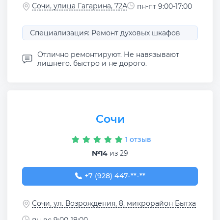
Сочи, улица Гагарина, 72А
пн-пт 9:00-17:00
Специализация: Ремонт духовых шкафов
Отлично ремонтируют. Не навязывают
лишнего. быстро и не дорого.
Сочи
1 отзыв
№14
из 29
+7 (928) 447-71-21
+7 (928) 447-**-**
Сочи, ул. Возрождения, 8, микрорайон Бытха