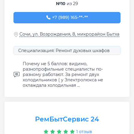
№10
из 29
+7 (989) 165-37-98
+7 (989) 165-**-**
Сочи, ул. Возрождения, 8, микрорайон Бытха
Специализация: Ремонт духовых шкафов
Почему не 5 баллов: видимо,
разнопрофильные специалисты по-
разному работают. За ремонт двух
холодильников ( у Электролюкса не
охлаждала холодильная ...
РемБытСервис 24
1 отзыв