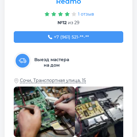
Redmo
1 отзыв
№12
из 29
+7 (961) 521-50-30
+7 (961) 521-**-**
Выезд мастера
на дом
Сочи, Транспортная улица, 15