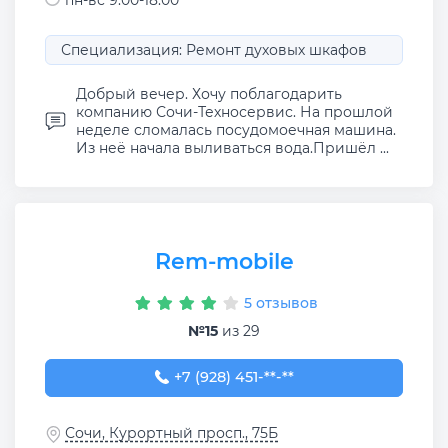
пн-вс 9:00-18:00
Специализация: Ремонт духовых шкафов
Добрый вечер. Хочу поблагодарить
компанию Сочи-Техносервис. На прошлой
неделе сломалась посудомоечная машина.
Из неё начала выливаться вода.Пришёл ...
Rem-mobile
5 отзывов
№15
из 29
+7 (928) 451-59-59
+7 (928) 451-**-**
Сочи, Курортный просп., 75Б