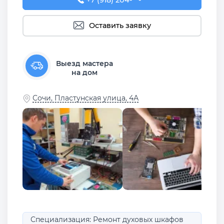
+7 (918) 204-77-91
+7 (918) 204-**-**
Оставить заявку
Выезд мастера
на дом
Сочи, Пластунская улица, 4А
Специализация: Ремонт духовых шкафов