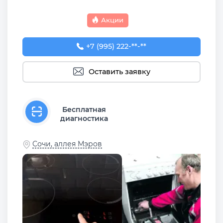
Акции
+7 (995) 222-81-32
+7 (995) 222-**-**
Оставить заявку
Бесплатная
диагностика
Сочи, аллея Мэров