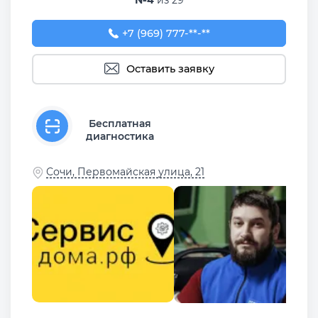
№4
из 29
+7 (969) 777-50-55
+7 (969) 777-**-**
Оставить заявку
Бесплатная
диагностика
Сочи, Первомайская улица, 21