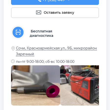
+7 (938) 441-37-67
+7 (938) 441-**-**
Оставить заявку
Бесплатная
диагностика
Сочи, Красноармейская ул., 9Б, микрорайон
Заречный
пн-пт 9:00-18:00; сб-вс 10:00-18:00