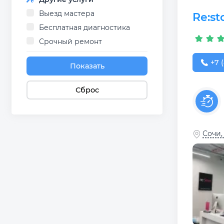
Выезд мастера
Re:st
Бесплатная диагностика
Срочный ремонт
+7 (
+7 
Показать
Сброс
Сочи,