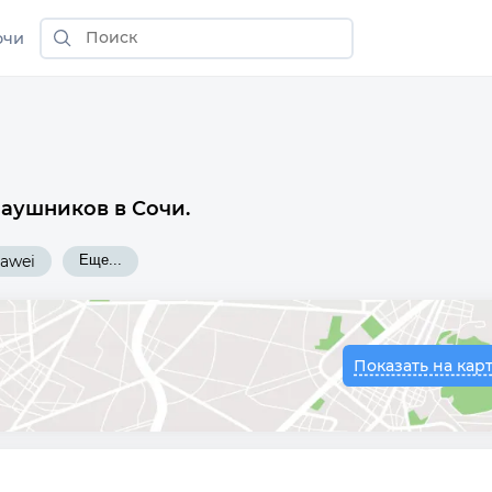
очи
наушников в Сочи.
awei
Еще...
Показать на кар