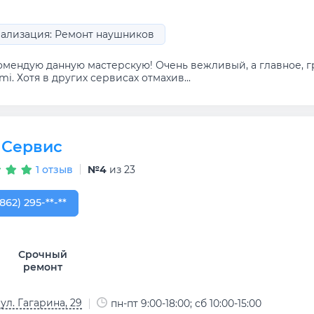
ализация: Ремонт наушников
омендую данную мастерскую! Очень вежливый, а главное, 
mi. Хотя в других сервисах отмахив...
 Сервис
1 отзыв
№4
из 23
862) 295-59-65
(862) 295-**-**
Срочный
ремонт
 ул. Гагарина, 29
пн-пт 9:00-18:00; сб 10:00-15:00