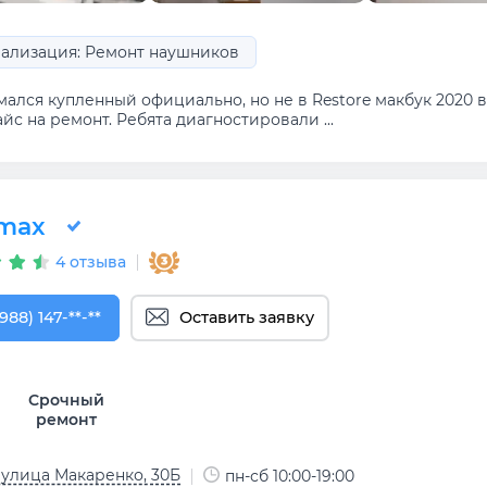
ализация: Ремонт наушников
ался купленный официально, но не в Restore макбук 2020 в
йс на ремонт. Ребята диагностировали ...
max
4 отзыва
988) 147-23-76
988) 147-**-**
Оставить заявку
Срочный
ремонт
 улица Макаренко, 30Б
пн-сб 10:00-19:00