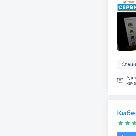
Специ
Аде
каче
Кибе