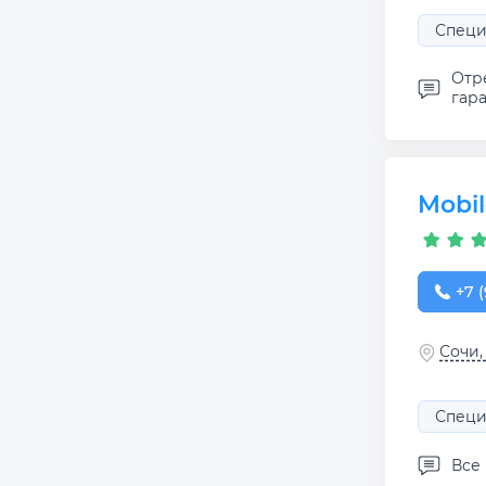
Специ
Отр
гара
Mobil
+7 (
+7 (
Сочи,
Специ
Все