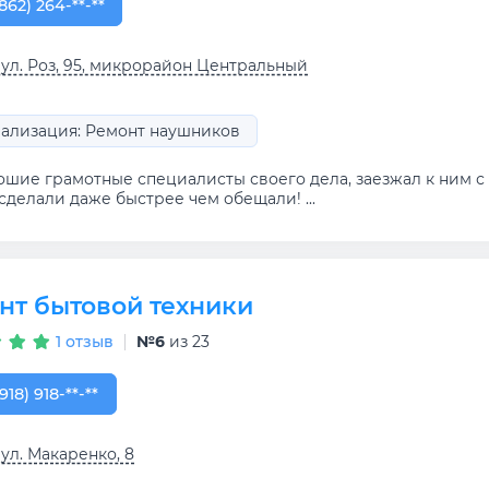
862) 264-64-12
862) 264-**-**
 ул. Роз, 95, микрорайон Центральный
ализация: Ремонт наушников
ошие грамотные специалисты своего дела, заезжал к ним с 
сделали даже быстрее чем обещали! ...
нт бытовой техники
1 отзыв
№6
из 23
918) 918-81-00
918) 918-**-**
 ул. Макаренко, 8