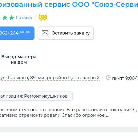
ризованный сервис ООО "Союз-Серви
1 отзыв
862) 264-33-22
862) 264-**-**
Оставить заявку
Выезд мастера
на дом
 ул. Горького, 89, микрорайон Центральный
пн-пт 9:00-1
ализация: Ремонт наушников
нь внимательное отношнние.Все разъяснили и показали.Отд
ративно отремонтировали.Спасибо огромное ...