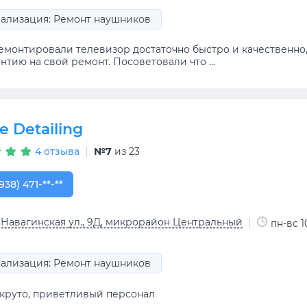
ализация: Ремонт наушников
емонтировали телевизор достаточно быстро и качественно,
нтию на свой ремонт. Посоветовали что ...
e Detailing
4 отзыва
№7
из 23
938) 471-15-47
938) 471-**-**
 Навагинская ул., 9Д, микрорайон Центральный
пн-вс 1
ализация: Ремонт наушников
 круто, приветливый персонал