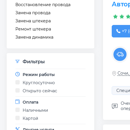
Авто
Восстановление провода
Замена провода
Замена штекера
Ремонт штекера
+7 (
+7 (
Замена динамика
Фильтры
Сочи,
Режим работы
Круглосуточно
Специ
Открыто сейчас
Оплата
Оче
опе
Наличными
Картой
Другие услуги