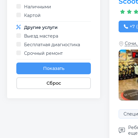
Scoo
Наличными
Картой
+7 (
+7 (
Другие услуги
Выезд мастера
Сочи,
Бесплатная диагностика
Срочный ремонт
Показать
Сброс
Специ
Реб
еще 