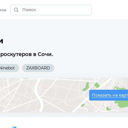
очи
и
роскутеров в Сочи.
Ninebot
ZAXBOARD
Показать на кар