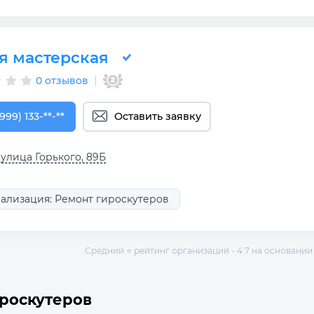
я мастерская
0 отзывов
999) 133-08-18
999) 133-**-**
Оставить заявку
 улица Горького, 89Б
ализация: Ремонт гироскутеров
Средний ⭐ рейтинг организаций - 4.7 на основании 
роскутеров