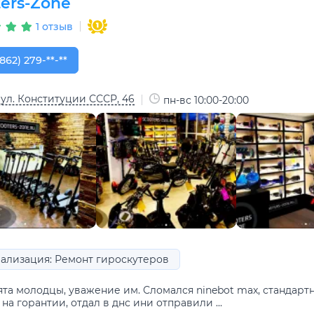
ters-Zone
1 отзыв
862) 279-26-52
862) 279-**-**
 ул. Конституции СССР, 46
пн-вс 10:00-20:00
ализация: Ремонт гироскутеров
ята молодцы, уважение им. Сломался ninebot max, стандарт
на горантии, отдал в днс ини отправили ...