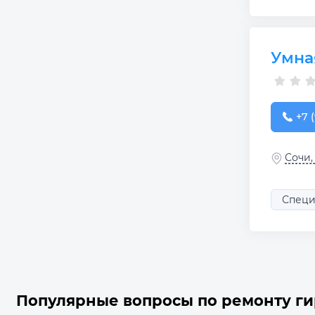
Умна
+7 (
+7 (
Сочи,
Специ
Популярные вопросы по ремонту ги