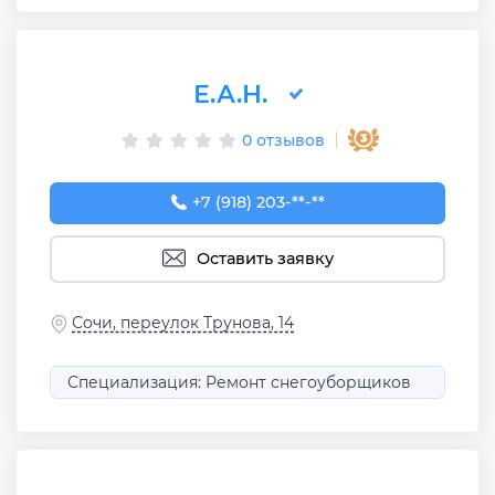
Е.А.Н.
0 отзывов
+7 (918) 203-17-16
+7 (918) 203-**-**
Оставить заявку
Сочи, переулок Трунова, 14
Специализация: Ремонт снегоуборщиков