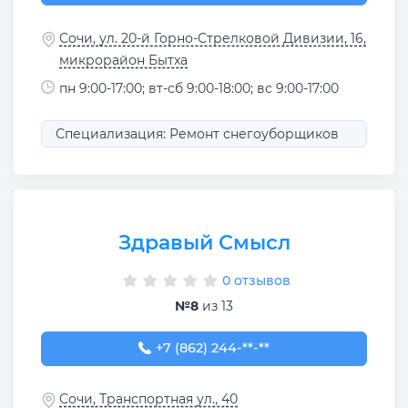
Сочи, ул. 20-й Горно-Стрелковой Дивизии, 16,
микрорайон Бытха
пн 9:00-17:00; вт-сб 9:00-18:00; вс 9:00-17:00
Специализация: Ремонт снегоуборщиков
Здравый Смысл
0 отзывов
№8
из 13
+7 (862) 244-01-37
+7 (862) 244-**-**
Сочи, Транспортная ул., 40