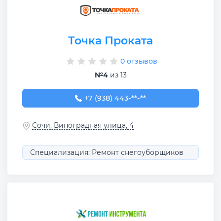
Точка Проката
0 отзывов
№4
из 13
+7 (938) 443-45-55
+7 (938) 443-**-**
Сочи, Виноградная улица, 4
Специализация: Ремонт снегоуборщиков