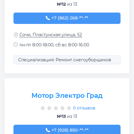
№12
из 13
+7 (862) 268-32-20
+7 (862) 268-**-**
Сочи, Пластунская улица, 52
пн-пт 8:00-18:00; сб-вс 8:00-16:00
Специализация: Ремонт снегоуборщиков
Мотор Электро Град
0 отзывов
№13
из 13
+7 (928) 850-29-58
+7 (928) 850-**-**