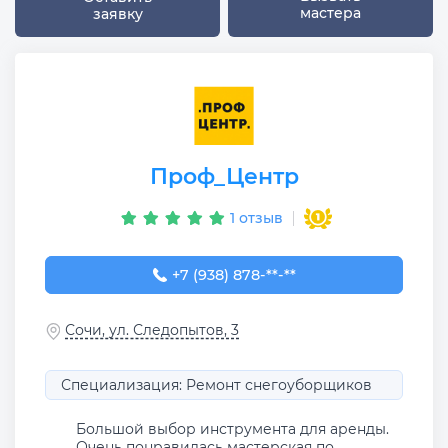
мастера
заявку
Проф_Центр
1 отзыв
+7 (938) 878-00-22
+7 (938) 878-**-**
Сочи, ул. Следопытов, 3
Специализация: Ремонт снегоуборщиков
Большой выбор инструмента для аренды.
Очень понравилась мастерская по