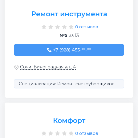
Ремонт инструмента
0 отзывов
№5
из 13
+7 (928) 455-50-03
+7 (928) 455-**-**
Сочи, Виноградная ул., 4
Специализация: Ремонт снегоуборщиков
Комфорт
0 отзывов