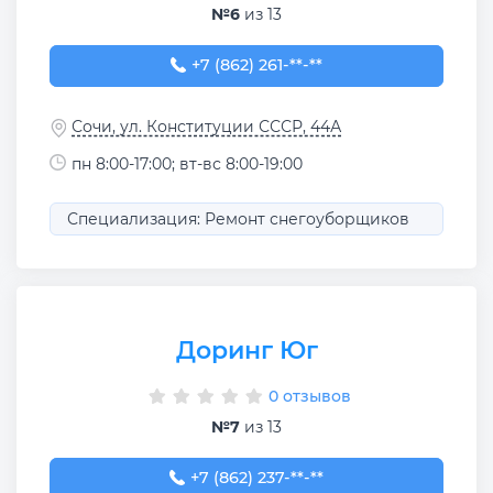
№6
из 13
+7 (862) 261-61-61
+7 (862) 261-**-**
Сочи, ул. Конституции СССР, 44А
пн 8:00-17:00; вт-вс 8:00-19:00
Специализация: Ремонт снегоуборщиков
Доринг Юг
0 отзывов
№7
из 13
+7 (862) 237-42-47
+7 (862) 237-**-**