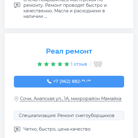
ремонту. Ремонт проводят быстро и
качественно. Масла и расходники в
наличии ...
Реал ремонт
1 отзыв
+7 (962) 882-32-77
+7 (962) 882-**-**
Сочи, Анапская ул., 1А, микрорайон Мамайка
Специализация: Ремонт снегоуборщиков
Четко, быстро, цена-качество