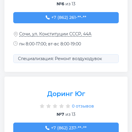
№6
из 13
+7 (862) 261-61-61
+7 (862) 261-**-**
Сочи, ул. Конституции СССР, 44А
пн 8:00-17:00; вт-вс 8:00-19:00
Специализация: Ремонт воздуходувок
Доринг Юг
0 отзывов
№7
из 13
+7 (862) 237-42-47
+7 (862) 237-**-**