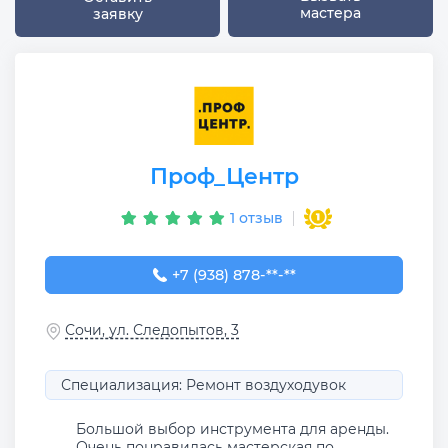
мастера
заявку
Проф_Центр
1 отзыв
+7 (938) 878-00-22
+7 (938) 878-**-**
Сочи, ул. Следопытов, 3
Специализация: Ремонт воздуходувок
Большой выбор инструмента для аренды.
Очень понравилась мастерская по