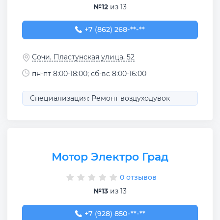
№12
из 13
+7 (862) 268-32-20
+7 (862) 268-**-**
Сочи, Пластунская улица, 52
пн-пт 8:00-18:00; сб-вс 8:00-16:00
Специализация: Ремонт воздуходувок
Мотор Электро Град
0 отзывов
№13
из 13
+7 (928) 850-29-58
+7 (928) 850-**-**