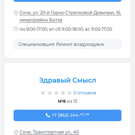
Сочи, ул. 20-й Горно-Стрелковой Дивизии, 16,
микрорайон Бытха
пн 9:00-17:00; вт-сб 9:00-18:00; вс 9:00-17:00
Специализация: Ремонт воздуходувок
Здравый Смысл
0 отзывов
№8
из 13
+7 (862) 244-01-37
+7 (862) 244-**-**
Сочи, Транспортная ул., 40