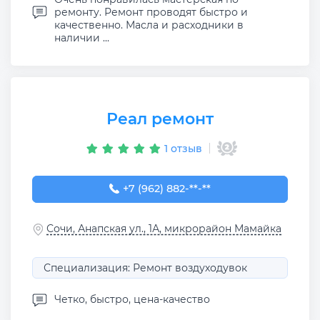
ремонту. Ремонт проводят быстро и
качественно. Масла и расходники в
наличии ...
Реал ремонт
1 отзыв
+7 (962) 882-32-77
+7 (962) 882-**-**
Сочи, Анапская ул., 1А, микрорайон Мамайка
Специализация: Ремонт воздуходувок
Четко, быстро, цена-качество