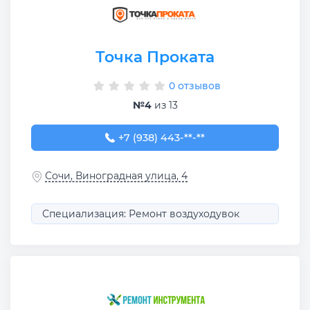
Точка Проката
0 отзывов
№4
из 13
+7 (938) 443-45-55
+7 (938) 443-**-**
Сочи, Виноградная улица, 4
Специализация: Ремонт воздуходувок