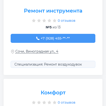
Ремонт инструмента
0 отзывов
№5
из 13
+7 (928) 455-50-03
+7 (928) 455-**-**
Сочи, Виноградная ул., 4
Специализация: Ремонт воздуходувок
Комфорт
0 отзывов