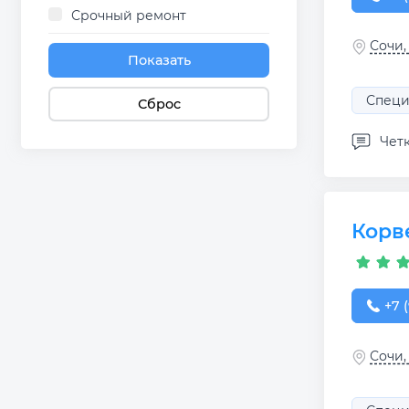
Срочный ремонт
Сочи,
Показать
Специ
Сброс
Четк
Корв
+7 (
+7 (
Сочи,