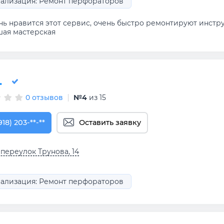
ализация: Ремонт перфораторов
нь нравится этот сервис, очень быстро ремонтируют инст
шая мастерская
.
0 отзывов
№4
из 15
918) 203-17-16
918) 203-**-**
Оставить заявку
 переулок Трунова, 14
ализация: Ремонт перфораторов