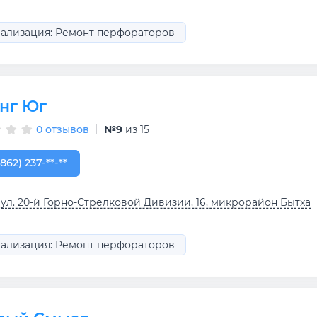
ализация: Ремонт перфораторов
нг Юг
0 отзывов
№9
из 15
862) 237-42-47
(862) 237-**-**
 ул. 20-й Горно-Стрелковой Дивизии, 16, микрорайон Бытха
ализация: Ремонт перфораторов