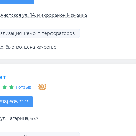
 Анапская ул., 1А, микрорайон Мамайка
ализация: Ремонт перфораторов
о, быстро, цена-качество
ет
1 отзыв
918) 605-57-57
918) 605-**-**
 ул. Гагарина, 67А