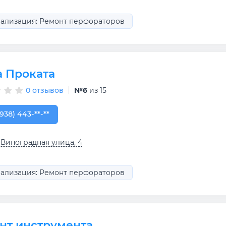
ализация: Ремонт перфораторов
а Проката
0 отзывов
№6
из 15
938) 443-45-55
(938) 443-**-**
 Виноградная улица, 4
ализация: Ремонт перфораторов
нт инструмента