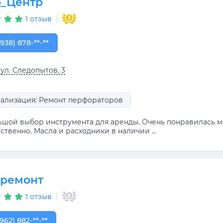
_Центр
1 отзыв
938) 878-00-22
(938) 878-**-**
 ул. Следопытов, 3
ализация: Ремонт перфораторов
ьшой выбор инструмента для аренды. Очень понравилась ма
ственно. Масла и расходники в наличии ...
 ремонт
1 отзыв
962) 882-32-77
(962) 882-**-**