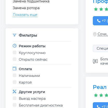
Проф
Замена подшипника
Замена ротора
Показать еще
+7 (
+7 
Сочи,
Фильтры
Режим работы
Специ
Круглосуточно
Бол
Открыто сейчас
каче
Оплата
Наличными
Картой
Реал
Другие услуги
Выезд мастера
Бесплатная диагностика
+7 (
+7 