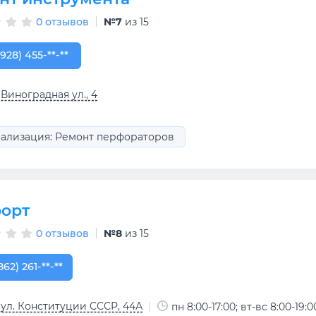
0 отзывов
№7
из 15
928) 455-50-03
(928) 455-**-**
 Виноградная ул., 4
ализация: Ремонт перфораторов
орт
0 отзывов
№8
из 15
862) 261-61-61
862) 261-**-**
 ул. Конституции СССР, 44А
пн 8:00-17:00; вт-вс 8:00-19:0