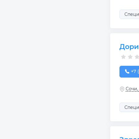
Специ
Дори
+7 (
+7 
Сочи,
Специ