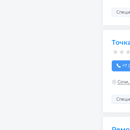
Специ
Точк
+7 (
+7 
Сочи,
Специ
Ремо