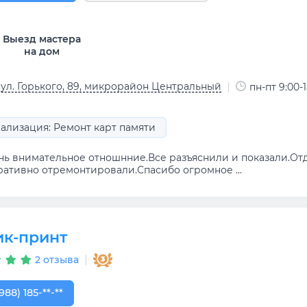
Выезд мастера
на дом
 ул. Горького, 89, микрорайон Центральный
пн-пт 9:00-1
ализация: Ремонт карт памяти
нь внимательное отношнние.Все разъяснили и показали.Отд
ративно отремонтировали.Спасибо огромное ...
ик-принт
2 отзыва
988) 185-53-55
988) 185-**-**