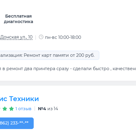
Бесплатная
диагностика
Донская ул., 10
пн-вс 10:00-18:00
ализация: Ремонт карт памяти от 200 руб.
 в ремонт два принтера сразу - сделали быстро , качествен
ис Техники
1 отзыв
№4
из 14
862) 233-66-53
862) 233-**-**