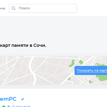
очи
карт памяти в Сочи.
Показать на кар
RemPC
11 отзывов