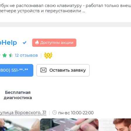
тбук не распознавал свою клавиатуру - работал только вн
етчере устройств и переустановили ...
Help
Доступны акции
12 отзывов
800) 551-74-09
(800) 551-**-**
Оставить заявку
Бесплатная
диагностика
 улица Воровского, 31
пн-вс 10:00-22:00