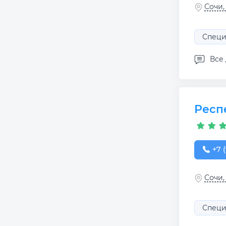
Сочи,
Специ
Все
Респ
+7 (
+7 (
Сочи,
Специ