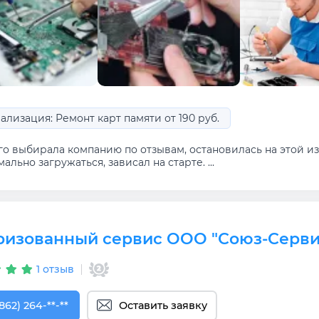
ализация: Ремонт карт памяти от 190 руб.
го выбирала компанию по отзывам, остановилась на этой из
ально загружаться, зависал на старте. ...
ризованный сервис ООО "Союз-Серви
1 отзыв
862) 264-33-22
862) 264-**-**
Оставить заявку