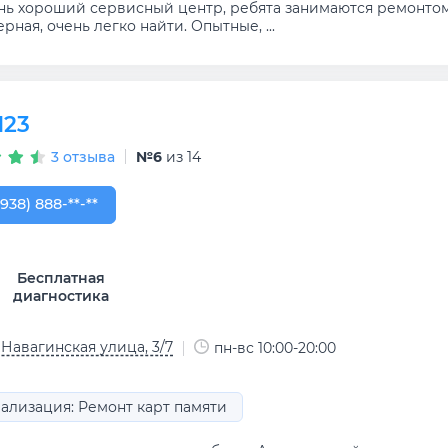
нь хороший сервисный центр, ребята занимаются ремонтом 
рная, очень легко найти. Опытные, ...
123
3 отзыва
№6
из 14
938) 888-86-47
(938) 888-**-**
Бесплатная
диагностика
 Навагинская улица, 3/7
пн-вс 10:00-20:00
ализация: Ремонт карт памяти