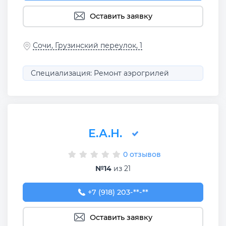
Оставить заявку
Сочи, Грузинский переулок, 1
Специализация: Ремонт аэрогрилей
Е.А.Н.
0 отзывов
№14
из 21
+7 (918) 203-17-16
+7 (918) 203-**-**
Оставить заявку