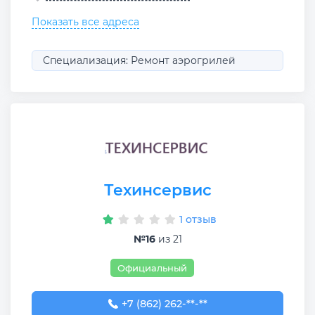
Показать все адреса
Специализация: Ремонт аэрогрилей
Техинсервис
1 отзыв
№16
из 21
Официальный
+7 (862) 262-02-95
+7 (862) 262-**-**