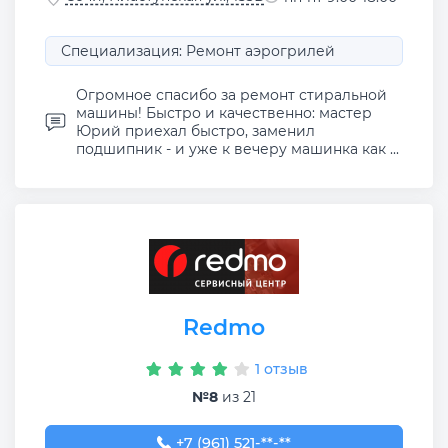
Специализация: Ремонт аэрогрилей
Огромное спасибо за ремонт стиральной
машины! Быстро и качественно: мастер
Юрий приехал быстро, заменил
подшипник - и уже к вечеру машинка как ...
Redmo
1 отзыв
№8
из 21
+7 (961) 521-50-30
+7 (961) 521-**-**