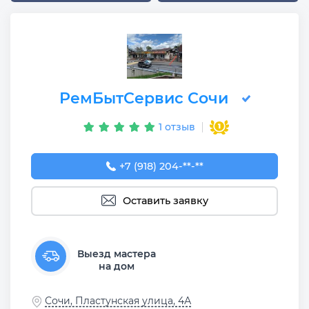
РемБытСервис Сочи
1 отзыв
+7 (918) 204-77-91
+7 (918) 204-**-**
Оставить заявку
Выезд мастера
на дом
Сочи, Пластунская улица, 4А