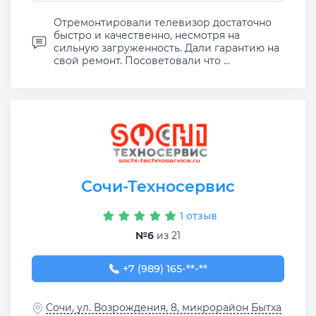
Отремонтировали телевизор достаточно
быстро и качественно, несмотря на
сильную загруженность. Дали гарантию на
свой ремонт. Посоветовали что ...
Сочи-Техносервис
1 отзыв
№6
из 21
+7 (989) 165-37-98
+7 (989) 165-**-**
Сочи, ул. Возрождения, 8, микрорайон Бытха