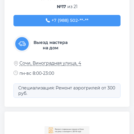
№17
из 21
+7 (988) 502-99-57
+7 (988) 502-**-**
Выезд мастера
на дом
Сочи, Виноградная улица, 4
пн-вс 8:00-23:00
Специализация: Ремонт аэрогрилей от 300
руб.