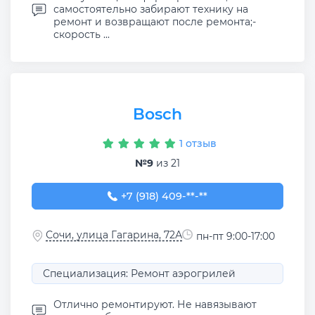
самостоятельно забирают технику на
ремонт и возвращают после ремонта;-
скорость ...
Bosch
1 отзыв
№9
из 21
+7 (918) 409-01-18
+7 (918) 409-**-**
Сочи, улица Гагарина, 72А
пн-пт 9:00-17:00
Специализация: Ремонт аэрогрилей
Отлично ремонтируют. Не навязывают