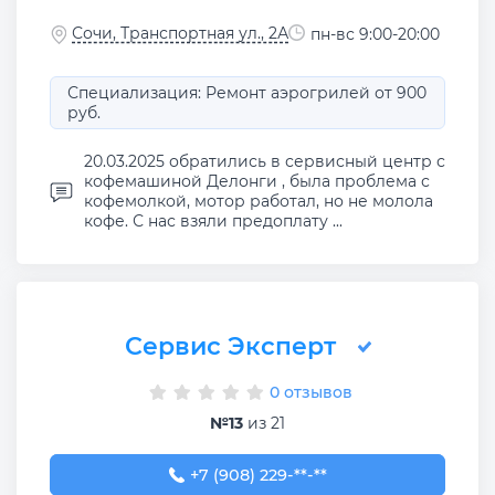
Сочи, Транспортная ул., 2А
пн-вс 9:00-20:00
Специализация: Ремонт аэрогрилей от 900
руб.
20.03.2025 обратились в сервисный центр с
кофемашиной Делонги , была проблема с
кофемолкой, мотор работал, но не молола
кофе. С нас взяли предоплату ...
Сервис Эксперт
0 отзывов
№13
из 21
+7 (908) 229-42-32
+7 (908) 229-**-**