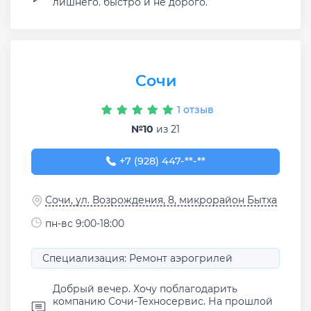
лишнего. быстро и не дорого.
Сочи
1 отзыв
№10
из 21
+7 (928) 447-71-21
+7 (928) 447-**-**
Сочи, ул. Возрождения, 8, микрорайон Бытха
пн-вс 9:00-18:00
Специализация: Ремонт аэрогрилей
Добрый вечер. Хочу поблагодарить
компанию Сочи-Техносервис. На прошлой