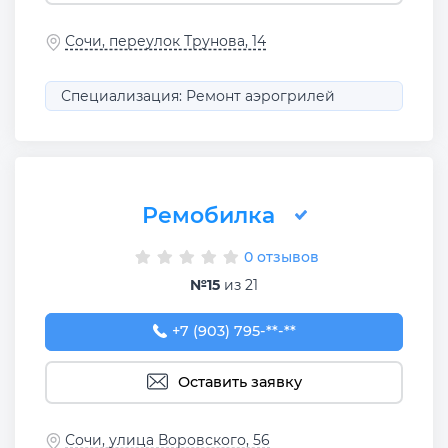
Сочи, переулок Трунова, 14
Специализация: Ремонт аэрогрилей
Ремобилка
0 отзывов
№15
из 21
+7 (903) 795-89-81
+7 (903) 795-**-**
Оставить заявку
Сочи, улица Воровского, 56