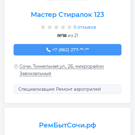
Мастер Стиралок 123
0 отзывов
№18
из 21
+7 (862) 277-72-61
+7 (862) 277-**-**
Сочи, Тоннельная ул., 2Б, микрорайон
Завокзальный
Специализация: Ремонт аэрогрилей
РемБытСочи.рф