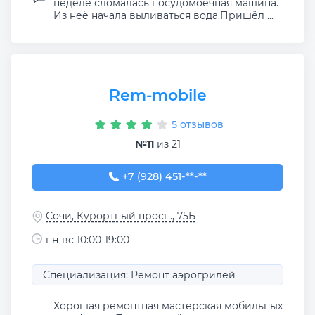
неделе сломалась посудомоечная машина.
Из неё начала выливаться вода.Пришёл ...
Rem-mobile
5 отзывов
№11
из 21
+7 (928) 451-59-59
+7 (928) 451-**-**
Сочи, Курортный просп., 75Б
пн-вс 10:00-19:00
Специализация: Ремонт аэрогрилей
Хорошая ремонтная мастерская мобильных