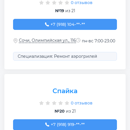
0 отзывов
№19
из 21
+7 (918) 104-45-10
+7 (918) 104-**-**
Сочи, Олимпийская ул., 116
пн-вс 7:00-23:00
Специализация: Ремонт аэрогрилей
Спайка
0 отзывов
№20
из 21
+7 (918) 919-34-42
+7 (918) 919-**-**