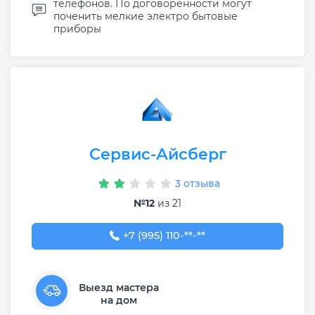
телефонов. По договорённости могут
поченить мелкие электро бытовые
приборы
Сервис-Айсберг
3 отзыва
№12
из 21
+7 (995) 110-45-99
+7 (995) 110-**-**
Выезд мастера
на дом