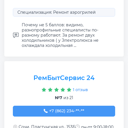
Специализация: Ремонт аэрогрилей
Почему не 5 баллов: видимо,
разнопрофильные специалисты по-
разному работают. За ремонт двух
холодильников ( у Электролюкса не
охлаждала холодильная ...
РемБытСервис 24
1 отзыв
№7
из 21
+7 (862) 234-11-77
+7 (862) 234-**-**
Сочи, Пластунская ул., 153Б
пн-пт 9:00-18:00