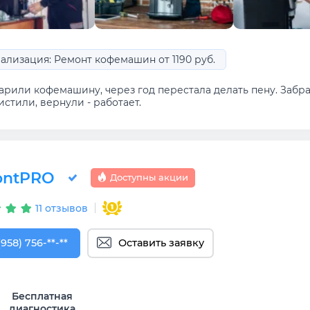
ализация: Ремонт кофемашин от 1190 руб.
арили кофемашину, через год перестала делать пену. Забра
стили, вернули - работает.
ontPRO
Доступны акции
11 отзывов
958) 756-94-68
(958) 756-**-**
Оставить заявку
Бесплатная
диагностика