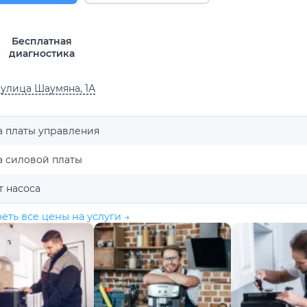
Бесплатная
диагностика
 улица Шаумяна, 1А
а платы управления
а силовой платы
т насоса
еть все цены на услуги →