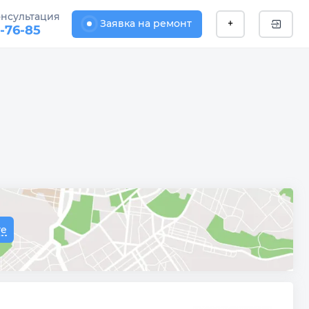
онсультация
Заявка на ремонт
+
1-76-85
те