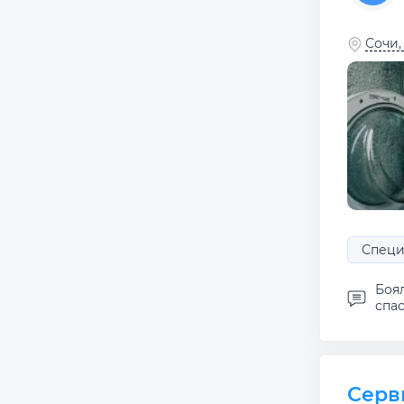
Сочи,
Специ
Боял
спас
Серв