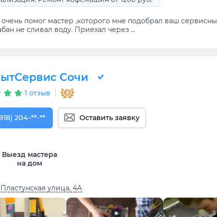
 очень помог мастер ,которого мне подобрал ваш сервисны
бан не сливал воду. Приехал через ...
ытСервис Сочи
1 отзыв
918) 204-77-91
918) 204-**-**
Оставить заявку
Выезд мастера
на дом
 Пластунская улица, 4А