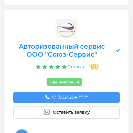
Авторизованный сервис
ООО "Союз-Сервис"
1 отзыв
Официальный
+7 (862) 264-33-22
+7 (862) 264-**-**
Оставить заявку