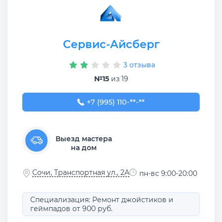
Сервис-Айсберг
3 отзыва
№15
из 19
+7 (995) 110-45-99
+7 (995) 110-**-**
Выезд мастера
на дом
Сочи, Транспортная ул., 2А
пн-вс 9:00-20:00
Специализация: Ремонт джойстиков и
геймпадов от 900 руб.