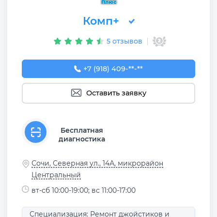
Комп+
5 отзывов
+7 (918) 409-21-81
+7 (918) 409-**-**
Оставить заявку
Бесплатная
диагностика
Сочи, Северная ул., 14А, микрорайон
Центральный
вт-сб 10:00-19:00; вс 11:00-17:00
Специализация: Ремонт джойстиков и