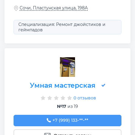
Сочи, Пластунская улица, 198А
Специализация: Ремонт джойстиков и
геймпадов
Умная мастерская
0 отзывов
№17
из 19
+7 (999) 133-08-18
+7 (999) 133-**-**