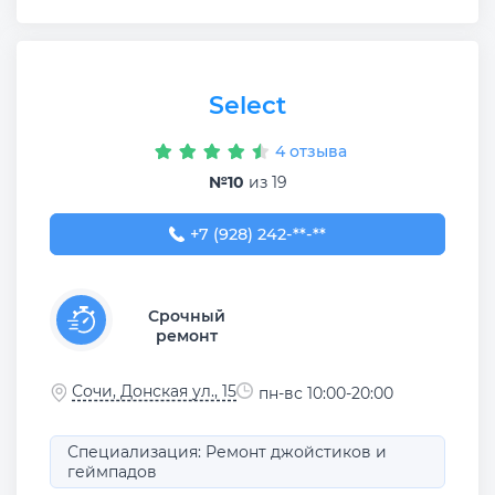
Select
4 отзыва
№10
из 19
+7 (928) 242-24-42
+7 (928) 242-**-**
Срочный
ремонт
Сочи, Донская ул., 15
пн-вс 10:00-20:00
Специализация: Ремонт джойстиков и
геймпадов