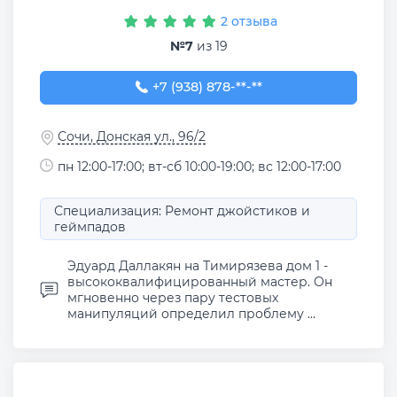
2 отзыва
№7
из 19
+7 (938) 878-98-83
+7 (938) 878-**-**
Сочи, Донская ул., 96/2
пн 12:00-17:00; вт-сб 10:00-19:00; вс 12:00-17:00
Специализация: Ремонт джойстиков и
геймпадов
Эдуард Даллакян на Тимирязева дом 1 -
высококвалифицированный мастер. Он
мгновенно через пару тестовых
манипуляций определил проблему ...