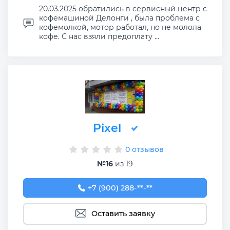
20.03.2025 обратились в сервисный центр с
кофемашиной Делонги , была проблема с
кофемолкой, мотор работал, но не молола
кофе. С нас взяли предоплату ...
Pixel
0 отзывов
№16
из 19
+7 (900) 288-00-08
+7 (900) 288-**-**
Оставить заявку