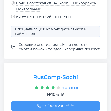
Сочи, Советская ул., 42, корп. 1, микрорайон
Центральный
пн-пт 10:00-19:00; сб 10:00-13:00
Специализация: Ремонт джойстиков и
геймпадов
Хорошие специалисты.Если где то не
смогли помочь, то здесь наверняка помогут
RusComp-Sochi
4 отзыва
№12
из 19
+7 (900) 290-61-66
+7 (900) 290-**-**