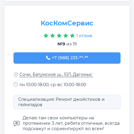
КосКомСервис
1 отзыв
№9
из 19
+7 (988) 233-24-27
+7 (988) 233-**-**
Сочи, Батумское ш., 51/1, Дагомыс
пн 10:00-18:00; ср-вс 10:00-18:00
Специализация: Ремонт джойстиков и
геймпадов
Делаю там свои компьютеры на
протяжении 3 лет, ребята отличные, всегда
подскажут и сориентируют во всем!