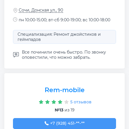
Сочи, Донская ул., 90
пн 10:00-15:00; вт-сб 9:00-19:00; вс 10:00-18:00
Специализация: Ремонт джойстиков и
геймпадов
Все починили очень быстро. По звонку
оповестили, что можно забрать.
Rem-mobile
5 отзывов
№13
из 19
+7 (928) 451-59-59
+7 (928) 451-**-**