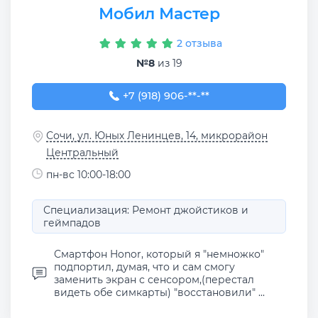
Мобил Мастер
2 отзыва
№8
из 19
+7 (918) 906-55-37
+7 (918) 906-**-**
Сочи, ул. Юных Ленинцев, 14, микрорайон
Центральный
пн-вс 10:00-18:00
Специализация: Ремонт джойстиков и
геймпадов
Смартфон Honor, который я "немножко"
подпортил, думая, что и сам смогу
заменить экран с сенсором,(перестал
видеть обе симкарты) "восстановили" ...