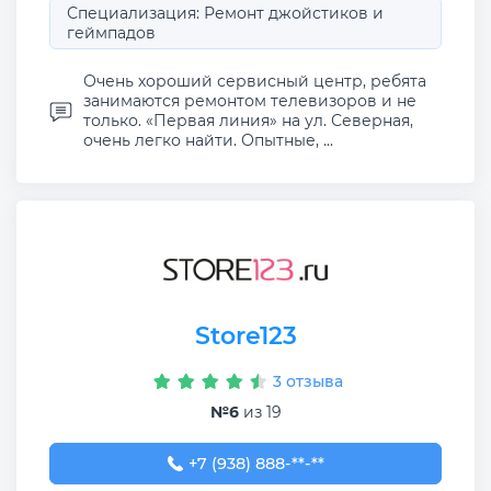
Специализация: Ремонт джойстиков и
геймпадов
Очень хороший сервисный центр, ребята
занимаются ремонтом телевизоров и не
только. «Первая линия» на ул. Северная,
очень легко найти. Опытные, ...
Store123
3 отзыва
№6
из 19
+7 (938) 888-86-47
+7 (938) 888-**-**