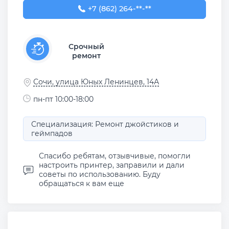
+7 (862) 264-37-67
+7 (862) 264-**-**
Срочный
ремонт
Сочи, улица Юных Ленинцев, 14А
пн-пт 10:00-18:00
Специализация: Ремонт джойстиков и
геймпадов
Спасибо ребятам, отзывчивые, помогли
настроить принтер, заправили и дали
советы по использованию. Буду
обращаться к вам еще