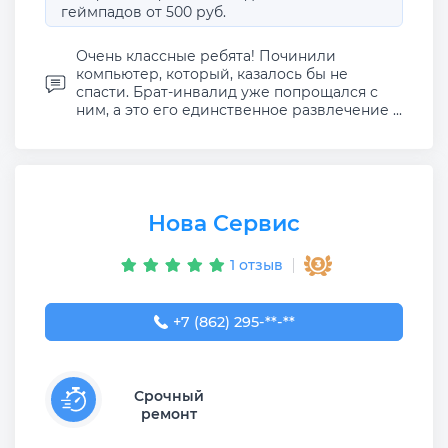
геймпадов от 500 руб.
Очень классные ребята! Починили
компьютер, который, казалось бы не
спасти. Брат-инвалид уже попрощался с
ним, а это его единственное развлечение ...
Нова Сервис
1 отзыв
+7 (862) 295-59-65
+7 (862) 295-**-**
Срочный
ремонт