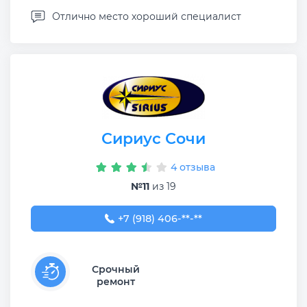
Отлично место хороший специалист
Сириус Сочи
4 отзыва
№11
из 19
+7 (918) 406-55-93
+7 (918) 406-**-**
Срочный
ремонт