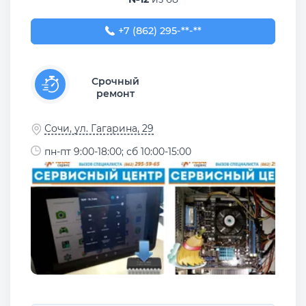
+7 (862) 295-59-65
+7 (862) 295-**-**
Срочный
ремонт
Сочи, ул. Гагарина, 29
пн-пт 9:00-18:00; сб 10:00-15:00