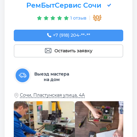
РемБытСервис Сочи
1 отзыв
+7 (918) 204-77-91
+7 (918) 204-**-**
Оставить заявку
Выезд мастера
на дом
Сочи, Пластунская улица, 4А