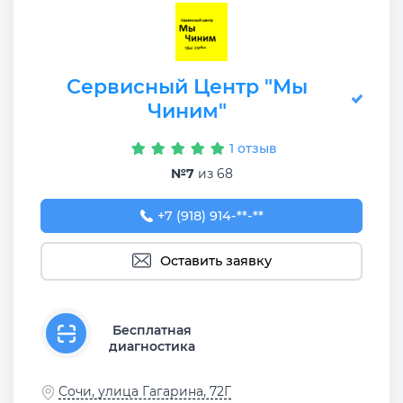
Сервисный Центр "Мы
Чиним"
1 отзыв
№7
из 68
+7 (918) 914-82-28
+7 (918) 914-**-**
Оставить заявку
Бесплатная
диагностика
Сочи, улица Гагарина, 72Г