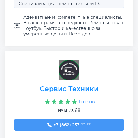
Специализация: ремонт техники Dell
Адекватные и компетентные специалисты.
В наше время, это редкость. Ремонтировал
ноутбук. Быстро и качественно за
умеренные деньги. Всем дов...
Сервис Техники
1 отзыв
№13
из 68
+7 (862) 233-66-53
+7 (862) 233-**-**