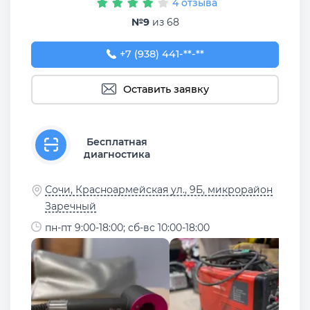
4 отзыва
№9
из 68
+7 (938) 441-37-67
+7 (938) 441-**-**
Оставить заявку
Бесплатная
диагностика
Сочи, Красноармейская ул., 9Б, микрорайон
Заречный
пн-пт 9:00-18:00; сб-вс 10:00-18:00