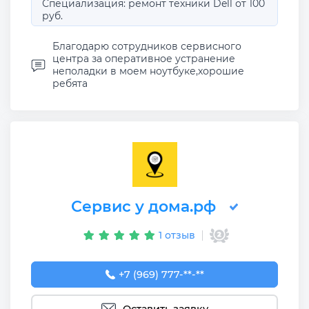
Специализация: ремонт техники Dell от 100
руб.
Благодарю сотрудников сервисного
центра за оперативное устранение
неполадки в моем ноутбуке,хорошие
ребята
Сервис у дома.рф
1 отзыв
+7 (969) 777-50-55
+7 (969) 777-**-**