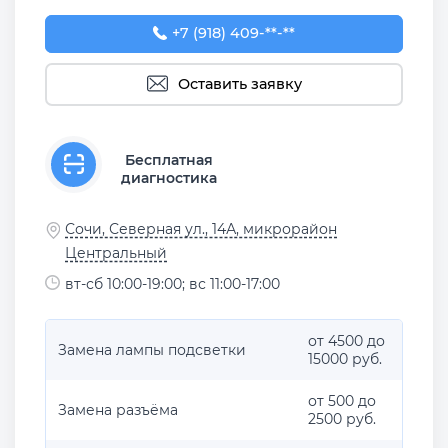
+7 (918) 409-21-81
+7 (918) 409-**-**
Оставить заявку
Бесплатная
диагностика
Сочи, Северная ул., 14А, микрорайон
Центральный
вт-сб 10:00-19:00; вс 11:00-17:00
от 4500 до
Замена лампы подсветки
15000 руб.
от 500 до
Замена разъёма
2500 руб.