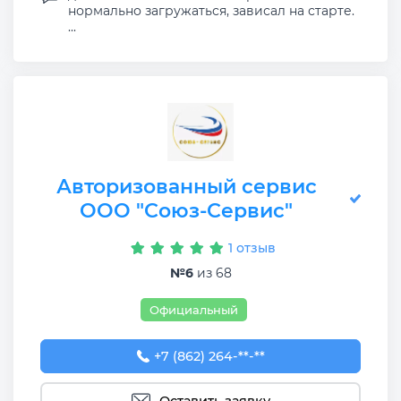
нормально загружаться, зависал на старте.
...
Авторизованный сервис
ООО "Союз-Сервис"
1 отзыв
№6
из 68
Официальный
+7 (862) 264-33-22
+7 (862) 264-**-**