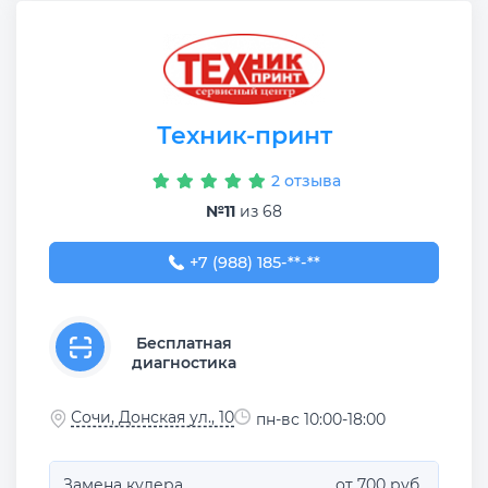
Техник-принт
2 отзыва
№11
из 68
+7 (988) 185-53-55
+7 (988) 185-**-**
Бесплатная
диагностика
Сочи, Донская ул., 10
пн-вс 10:00-18:00
Замена кулера
от 700 руб.