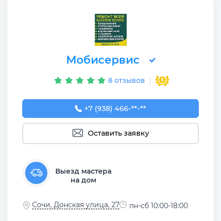
Мобисервис
8 отзывов
+7 (938) 466-06-36
+7 (938) 466-**-**
Оставить заявку
Выезд мастера
на дом
Сочи, Донская улица, 27
пн-сб 10:00-18:00