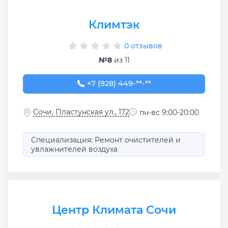
Климтэк
0 отзывов
№8
из 11
+7 (928) 449-57-43
+7 (928) 449-**-**
Сочи, Пластунская ул., 172
пн-вс 9:00-20:00
Специализация: Ремонт очистителей и
увлажнителей воздуха
Центр Климата Сочи