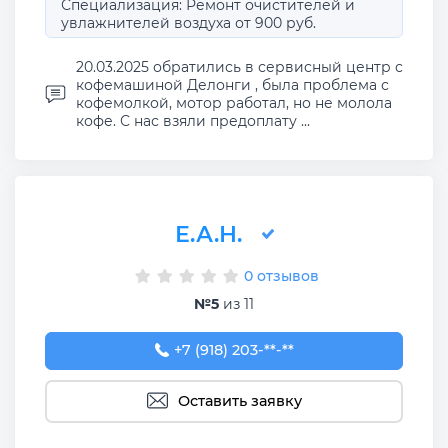
Специализация: Ремонт очистителей и
увлажнителей воздуха от 900 руб.
20.03.2025 обратились в сервисный центр с
кофемашиной Делонги , была проблема с
кофемолкой, мотор работал, но не молола
кофе. С нас взяли предоплату ...
Е.А.Н.
0 отзывов
№5
из 11
+7 (918) 203-17-16
+7 (918) 203-**-**
Оставить заявку