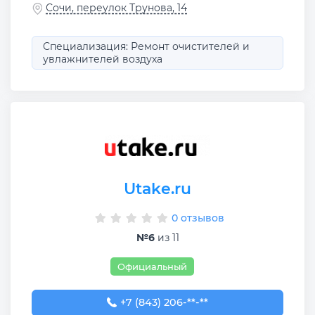
Сочи, переулок Трунова, 14
Специализация: Ремонт очистителей и
увлажнителей воздуха
Utake.ru
0 отзывов
№6
из 11
Официальный
+7 (843) 206-03-65
+7 (843) 206-**-**