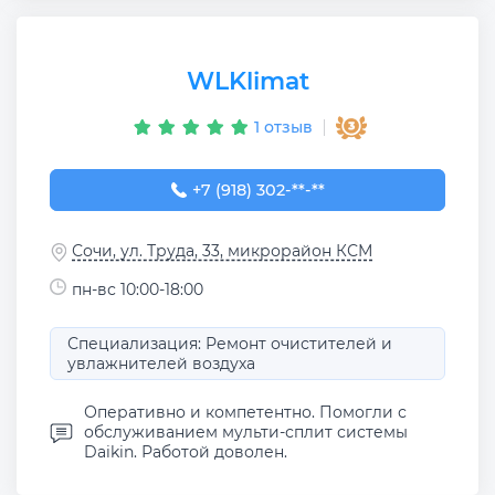
WLKlimat
1 отзыв
+7 (918) 302-04-42
+7 (918) 302-**-**
Сочи, ул. Труда, 33, микрорайон КСМ
пн-вс 10:00-18:00
Специализация: Ремонт очистителей и
увлажнителей воздуха
Оперативно и компетентно. Помогли с
обслуживанием мульти-сплит системы
Daikin. Работой доволен.