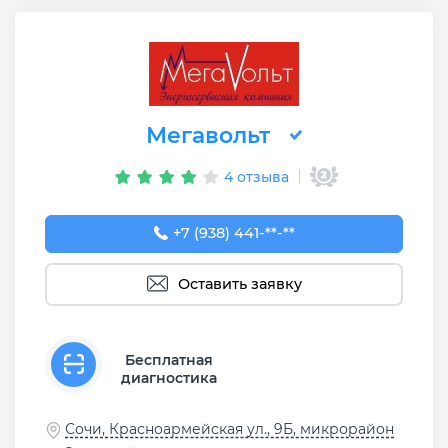
Мегавольт
4 отзыва
+7 (938) 441-37-67
+7 (938) 441-**-**
Оставить заявку
Бесплатная
диагностика
Сочи, Красноармейская ул., 9Б, микрорайон