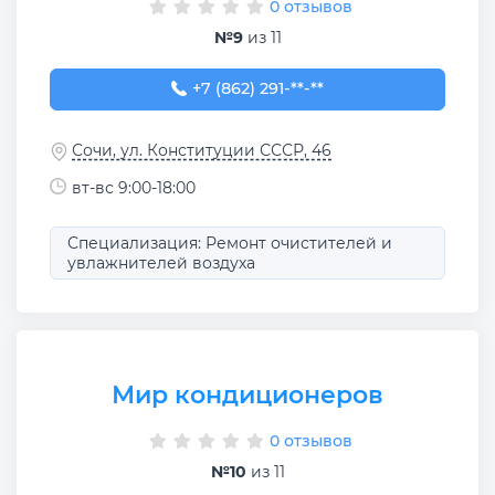
0 отзывов
№9
из 11
+7 (862) 291-07-77
+7 (862) 291-**-**
Сочи, ул. Конституции СССР, 46
вт-вс 9:00-18:00
Специализация: Ремонт очистителей и
увлажнителей воздуха
Мир кондиционеров
0 отзывов
№10
из 11