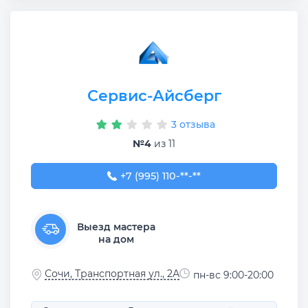
Сервис-Айсберг
3 отзыва
№4
из 11
+7 (995) 110-45-99
+7 (995) 110-**-**
Выезд мастера
на дом
Сочи, Транспортная ул., 2А
пн-вс 9:00-20:00