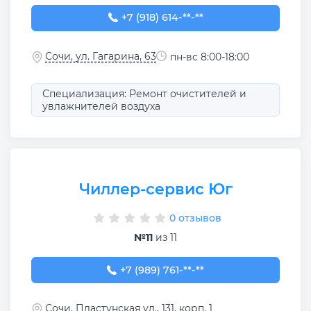
+7 (918) 614-35-49
+7 (918) 614-**-**
Сочи, ул. Гагарина, 63
пн-вс 8:00-18:00
Специализация: Ремонт очистителей и
увлажнителей воздуха
Чиллер-сервис Юг
0 отзывов
№11
из 11
+7 (989) 761-72-74
+7 (989) 761-**-**
Сочи, Пластунская ул., 131, корп. 1