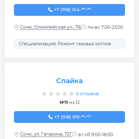
+7 (918) 104-45-10
+7 (918) 104-**-**
Сочи, Олимпийская ул., 116
пн-вс 7:00-23:00
Специализация: Ремонт газовых котлов
Спайка
0 отзывов
№11
из 12
+7 (918) 919-34-42
+7 (918) 919-**-**
Сочи, ул. Гагарина, 72Г
вт-сб 9:00-18:00