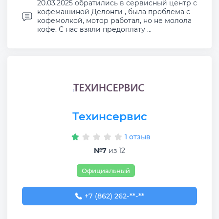
20.03.2025 обратились в сервисный центр с
кофемашиной Делонги , была проблема с
кофемолкой, мотор работал, но не молола
кофе. С нас взяли предоплату ...
Техинсервис
1 отзыв
№7
из 12
Официальный
+7 (862) 262-02-95
+7 (862) 262-**-**