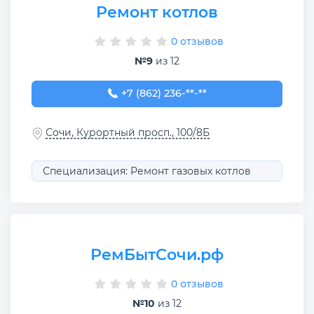
Ремонт котлов
0 отзывов
№9
из 12
+7 (862) 236-23-60
+7 (862) 236-**-**
Сочи, Курортный просп., 100/8Б
Специализация: Ремонт газовых котлов
РемБытСочи.рф
0 отзывов
№10
из 12