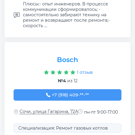
Плюсы:- опыт инженеров. В процессе
коммуникации сформировалось; -
самостоятельно забирают технику на
ремонт и возвращают после ремонта;-
скорость ...
Bosch
1 отзыв
№4
из 12
+7 (918) 409-01-18
+7 (918) 409-**-**
Сочи, улица Гагарина, 72А
пн-пт 9:00-17:00
Специализация: Ремонт газовых котлов