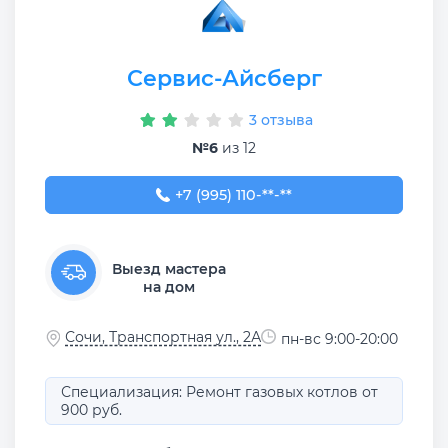
Сервис-Айсберг
3 отзыва
№6
из 12
+7 (995) 110-45-99
+7 (995) 110-**-**
Выезд мастера
на дом
Сочи, Транспортная ул., 2А
пн-вс 9:00-20:00
Специализация: Ремонт газовых котлов от
900 руб.