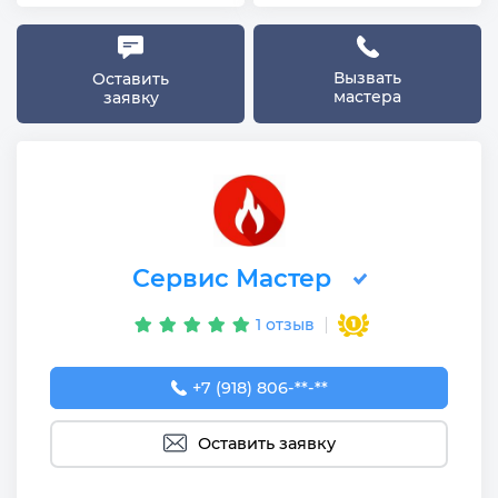
Вызвать
Оставить
мастера
заявку
Сервис Мастер
1 отзыв
+7 (918) 806-31-30
+7 (918) 806-**-**
Оставить заявку