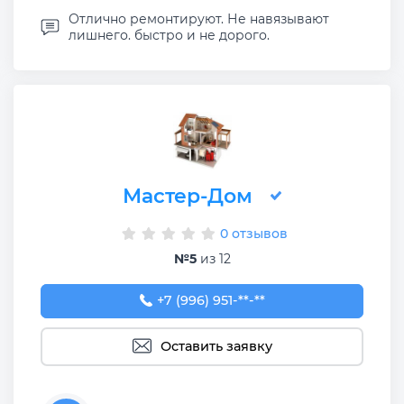
Отлично ремонтируют. Не навязывают
лишнего. быстро и не дорого.
Мастер-Дом
0 отзывов
№5
из 12
+7 (996) 951-14-42
+7 (996) 951-**-**
Оставить заявку